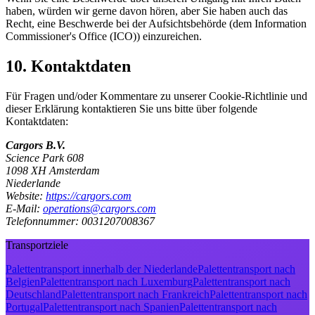
haben, würden wir gerne davon hören, aber Sie haben auch das
Recht, eine Beschwerde bei der Aufsichtsbehörde (dem Information
Commissioner's Office (ICO)) einzureichen.
10. Kontaktdaten
Für Fragen und/oder Kommentare zu unserer Cookie-Richtlinie und
dieser Erklärung kontaktieren Sie uns bitte über folgende
Kontaktdaten:
Cargors B.V.
Science Park 608
1098 XH Amsterdam
Niederlande
Website:
https://cargors.com
E-Mail
:
operations@cargors.com
Telefonnummer
: 0031207008367
Transportziele
Palettentransport innerhalb der Niederlande
Palettentransport nach
Belgien
Palettentransport nach Luxemburg
Palettentransport nach
Deutschland
Palettentransport nach Frankreich
Palettentransport nach
Portugal
Palettentransport nach Spanien
Palettentransport nach