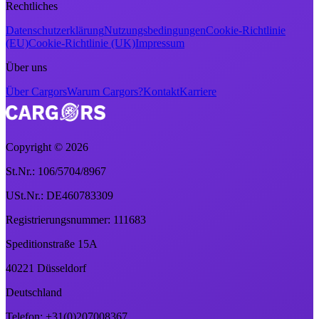
Rechtliches
Datenschutzerklärung
Nutzungsbedingungen
Cookie-Richtlinie
(EU)
Cookie-Richtlinie (UK)
Impressum
Über uns
Über Cargors
Warum Cargors?
Kontakt
Karriere
Copyright ©
2026
St.Nr.: 106/5704/8967
USt.Nr.: DE460783309
Registrierungsnummer: 111683
Speditionstraße 15A
40221 Düsseldorf
Deutschland
Telefon: +31(0)207008367