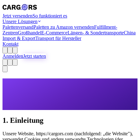
Jetzt versenden
So funktioniert es
Unsere Lösungen
Palettenversand
Paletten zu Amazon versenden
Fulfillment-
Zentren
Großhandel
E-Commerce
Längen- & Sondertransporte
China
Import & Export
Transport für Hersteller
Kontakt
Anmelden
Jetzt starten
1. Einleitung
Unsere Website, https://cargors.com (nachfolgend: „die Website"),
verwendet Cookies und andere verwandte Technologien (der