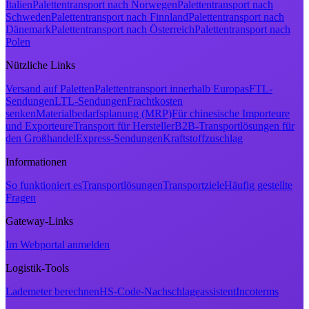
Italien
Palettentransport nach Norwegen
Palettentransport nach
Schweden
Palettentransport nach Finnland
Palettentransport nach
Dänemark
Palettentransport nach Österreich
Palettentransport nach
Polen
Nützliche Links
Versand auf Paletten
Palettentransport innerhalb Europas
FTL-
Sendungen
LTL-Sendungen
Frachtkosten
senken
Materialbedarfsplanung (MRP)
Für chinesische Importeure
und Exporteure
Transport für Hersteller
B2B-Transportlösungen für
den Großhandel
Express-Sendungen
Kraftstoffzuschlag
Informationen
So funktioniert es
Transportlösungen
Transportziele
Häufig gestellte
Fragen
Gateway-Links
Im Webportal anmelden
Logistik-Tools
Lademeter berechnen
HS-Code-Nachschlageassistent
Incoterms