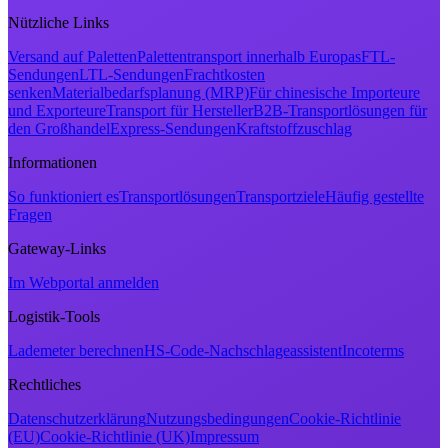
Nützliche Links
Versand auf Paletten
Palettentransport innerhalb Europas
FTL-
Sendungen
LTL-Sendungen
Frachtkosten
senken
Materialbedarfsplanung (MRP)
Für chinesische Importeure
und Exporteure
Transport für Hersteller
B2B-Transportlösungen für
den Großhandel
Express-Sendungen
Kraftstoffzuschlag
Informationen
So funktioniert es
Transportlösungen
Transportziele
Häufig gestellte
Fragen
Gateway-Links
Im Webportal anmelden
Logistik-Tools
Lademeter berechnen
HS-Code-Nachschlageassistent
Incoterms
Rechtliches
Datenschutzerklärung
Nutzungsbedingungen
Cookie-Richtlinie
(EU)
Cookie-Richtlinie (UK)
Impressum