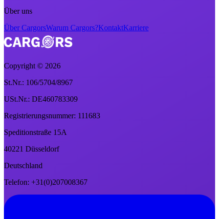
Über uns
Über Cargors
Warum Cargors?
Kontakt
Karriere
Copyright ©
2026
St.Nr.: 106/5704/8967
USt.Nr.: DE460783309
Registrierungsnummer: 111683
Speditionstraße 15A
40221 Düsseldorf
Deutschland
Telefon: +31(0)207008367