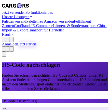
Jetzt versenden
So funktioniert es
Unsere Lösungen
Palettenversand
Paletten zu Amazon versenden
Fulfillment-
Zentren
Großhandel
E-Commerce
Längen- & Sondertransporte
China
Import & Export
Transport für Hersteller
Kontakt
Anmelden
Jetzt starten
HS-Code nachschlagen
Finden Sie schnell den richtigen HS-Code mit Cargors. Unser KI-
Assistent findet den richtigen Code innerhalb von 10 Sekunden und
macht den Straßentransport einfacher und effizienter. Erleben Sie es
selbst und probieren Sie es direkt aus.
HS code assistant
(AI)