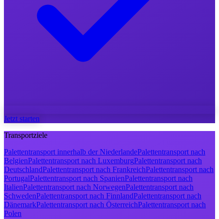
Jetzt starten
Transportziele
Palettentransport innerhalb der Niederlande
Palettentransport nach
Belgien
Palettentransport nach Luxemburg
Palettentransport nach
Deutschland
Palettentransport nach Frankreich
Palettentransport nach
Portugal
Palettentransport nach Spanien
Palettentransport nach
Italien
Palettentransport nach Norwegen
Palettentransport nach
Schweden
Palettentransport nach Finnland
Palettentransport nach
Dänemark
Palettentransport nach Österreich
Palettentransport nach
Polen