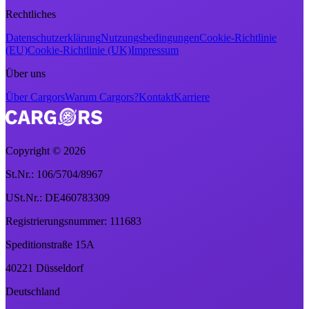
Rechtliches
Datenschutzerklärung
Nutzungsbedingungen
Cookie-Richtlinie
(EU)
Cookie-Richtlinie (UK)
Impressum
Über uns
Über Cargors
Warum Cargors?
Kontakt
Karriere
Copyright ©
2026
St.Nr.: 106/5704/8967
USt.Nr.: DE460783309
Registrierungsnummer: 111683
Speditionstraße 15A
40221 Düsseldorf
Deutschland