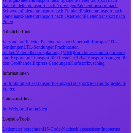
Portugal
Palettentransport nach Spanien
Palettentransport nach
Italien
Palettentransport nach Norwegen
Palettentransport nach
Schweden
Palettentransport nach Finnland
Palettentransport nach
Dänemark
Palettentransport nach Österreich
Palettentransport nach
Polen
Nützliche Links
Versand auf Paletten
Palettentransport innerhalb Europas
FTL-
Sendungen
LTL-Sendungen
Frachtkosten
senken
Materialbedarfsplanung (MRP)
Für chinesische Importeure
und Exporteure
Transport für Hersteller
B2B-Transportlösungen für
den Großhandel
Express-Sendungen
Kraftstoffzuschlag
Informationen
So funktioniert es
Transportlösungen
Transportziele
Häufig gestellte
Fragen
Gateway-Links
Im Webportal anmelden
Logistik-Tools
Lademeter berechnen
HS-Code-Nachschlageassistent
Incoterms