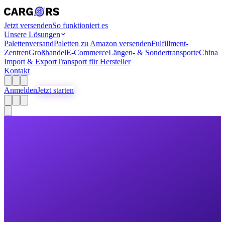
Jetzt versenden
So funktioniert es
Unsere Lösungen
Palettenversand
Paletten zu Amazon versenden
Fulfillment-
Zentren
Großhandel
E-Commerce
Längen- & Sondertransporte
China
Import & Export
Transport für Hersteller
Kontakt
Anmelden
Jetzt starten