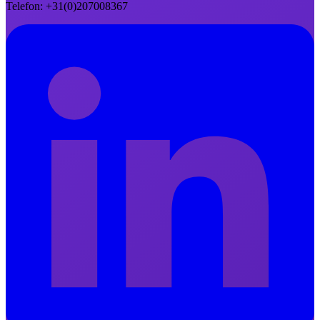
Telefon: +31(0)207008367