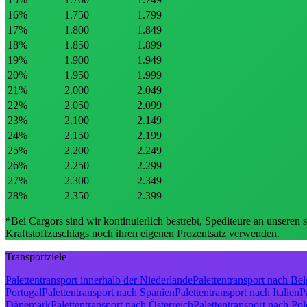
16
%
1.750
1.799
17
%
1.800
1.849
18
%
1.850
1.899
19
%
1.900
1.949
20
%
1.950
1.999
21
%
2.000
2.049
22
%
2.050
2.099
23
%
2.100
2.149
24
%
2.150
2.199
25
%
2.200
2.249
26
%
2.250
2.299
27
%
2.300
2.349
28
%
2.350
2.399
*Bei Cargors sind wir kontinuierlich bestrebt, Spediteure an unseren 
Kraftstoffzuschlags noch ihren eigenen Prozentsatz verwenden.
Transportziele
Palettentransport innerhalb der Niederlande
Palettentransport nach Bel
Portugal
Palettentransport nach Spanien
Palettentransport nach Italien
P
Dänemark
Palettentransport nach Österreich
Palettentransport nach Po