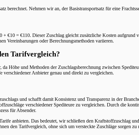
tsatz berechnet. Nehmen wir an, der Basistransportsatz für eine Frach
00 + €10 = €110. Dieser Zuschlag gleicht zusätzliche Kosten aufgrund
schen Vereinbarungen oder Berechnungsmethoden variieren.
den Tarifvergleich?
er, da Höhe und Methoden der Zuschlagsberechnung zwischen Spediteur
 verschiedener Anbieter genau und direkt zu vergleichen.
ffzuschlags und schafft damit Konsistenz und Transparenz in der Bran
tstoffzuschläge verschiedener Spediteure zu vergleichen. Durch die kon
ozess für Absender.
Tarife anbieten. Das bedeutet, wir schließen den Kraftstoffzuschlag un
t ihnen den Tarifvergleich, ohne sich um versteckte Zuschläge sorgen 