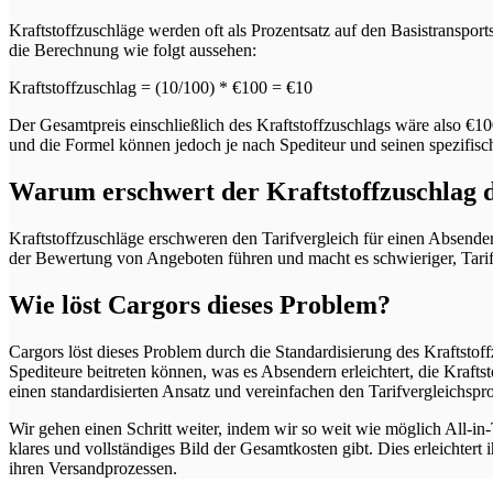
Kraftstoffzuschläge werden oft als Prozentsatz auf den Basistranspor
die Berechnung wie folgt aussehen:
Kraftstoffzuschlag = (10/100) * €100 = €10
Der Gesamtpreis einschließlich des Kraftstoffzuschlags wäre also €1
und die Formel können jedoch je nach Spediteur und seinen spezifi
Warum
erschwert der Kraftstoffzuschlag 
Kraftstoffzuschläge erschweren den Tarifvergleich für einen Absend
der Bewertung von Angeboten führen und macht es schwieriger, Tarife
Wie
löst Cargors dieses Problem?
Cargors löst dieses Problem durch die Standardisierung des Kraftsto
Spediteure beitreten können, was es Absendern erleichtert, die Kraf
einen standardisierten Ansatz und vereinfachen den Tarifvergleichspr
Wir gehen einen Schritt weiter, indem wir so weit wie möglich All-in-
klares und vollständiges Bild der Gesamtkosten gibt. Dies erleichter
ihren Versandprozessen.