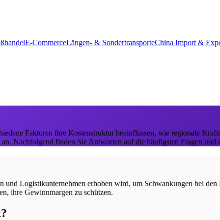
ßhandel
E-Commerce
Längen- & Sondertransporte
China Import & Expo
hiedene Faktoren ihre Kostenstruktur beeinflussen, wie regionale Kraf
e an. Nachfolgend finden Sie Antworten auf die häufigsten Fragen und e
euren und Logistikunternehmen erhoben wird, um Schwankungen bei den K
ren, ihre Gewinnmargen zu schützen.
t?