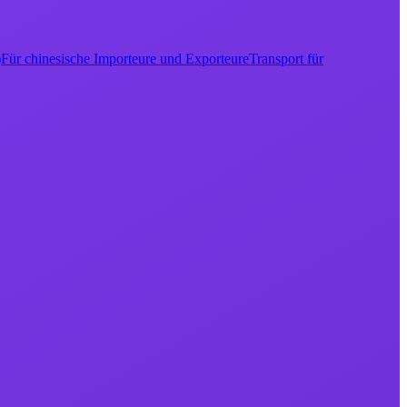
)
Für chinesische Importeure und Exporteure
Transport für