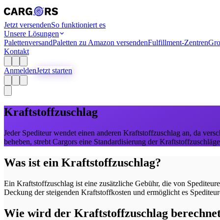
Jetzt versenden
So funktioniert es
Unsere Lösungen
Palettenversand
Paletten zu Amazon versenden
Fulfillment-Zentren
Gro
Kontakt
Anmelden
Jetzt starten
Kraftstoffzuschlag
Jeder Spediteur wendet einen anderen Kraftstoffzuschlag an, da versc
beheben, strebt Cargors eine Standardisierung der Kraftstoffzuschläg
Was
ist ein Kraftstoffzuschlag?
Ein Kraftstoffzuschlag ist eine zusätzliche Gebühr, die von Spedit
Deckung der steigenden Kraftstoffkosten und ermöglicht es Spediteu
Wie
wird der Kraftstoffzuschlag berechne