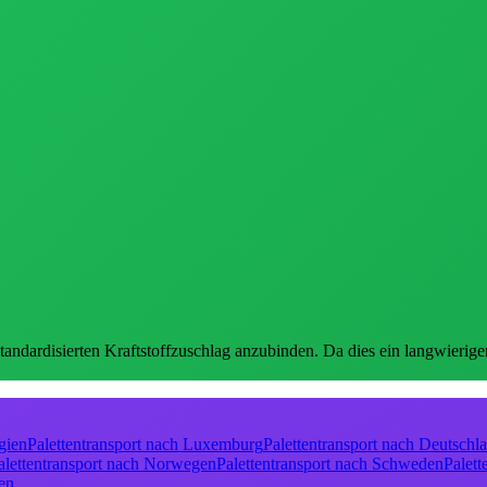
standardisierten Kraftstoffzuschlag anzubinden. Da dies ein langwierig
gien
Palettentransport nach Luxemburg
Palettentransport nach Deutschl
alettentransport nach Norwegen
Palettentransport nach Schweden
Palett
len