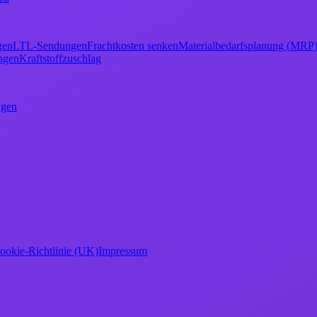
gen
LTL-Sendungen
Frachtkosten senken
Materialbedarfsplanung (MRP
ngen
Kraftstoffzuschlag
agen
ookie-Richtlinie (UK)
Impressum