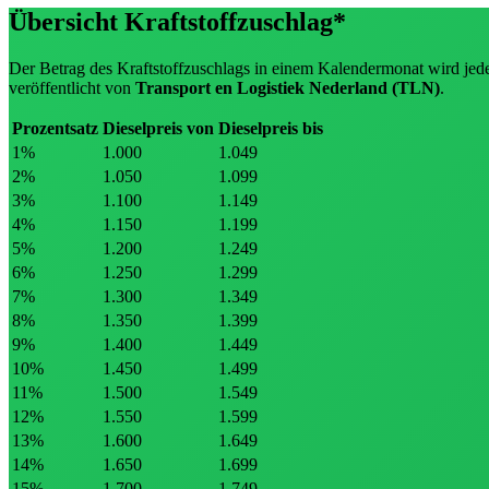
Übersicht Kraftstoffzuschlag*
Der Betrag des Kraftstoffzuschlags in einem Kalendermonat wird jede
veröffentlicht von
Transport en Logistiek Nederland
(TLN)
.
Prozentsatz
Dieselpreis von
Dieselpreis bis
1
%
1.000
1.049
2
%
1.050
1.099
3
%
1.100
1.149
4
%
1.150
1.199
5
%
1.200
1.249
6
%
1.250
1.299
7
%
1.300
1.349
8
%
1.350
1.399
9
%
1.400
1.449
10
%
1.450
1.499
11
%
1.500
1.549
12
%
1.550
1.599
13
%
1.600
1.649
14
%
1.650
1.699
15
%
1.700
1.749