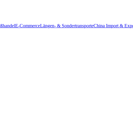
ßhandel
E-Commerce
Längen- & Sondertransporte
China Import & Expo