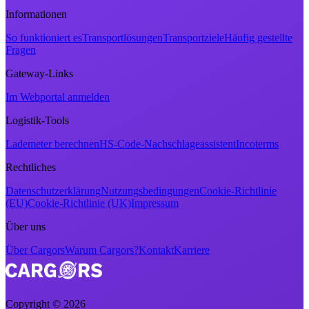
Informationen
So funktioniert es
Transportlösungen
Transportziele
Häufig gestellte
Fragen
Gateway-Links
Im Webportal anmelden
Logistik-Tools
Lademeter berechnen
HS-Code-Nachschlageassistent
Incoterms
Rechtliches
Datenschutzerklärung
Nutzungsbedingungen
Cookie-Richtlinie
(EU)
Cookie-Richtlinie (UK)
Impressum
Über uns
Über Cargors
Warum Cargors?
Kontakt
Karriere
Copyright ©
2026