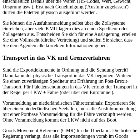
einschließlich Details über die Waren (HS-Codes, Wert, Gewicht,
Ursprung usw.). Erst nach Genehmigung ('Ausfuhr zugelassen')
dürfen die Paletten physisch ausgeführt werden.
Sie können die Ausfuhranmeldung selbst über die Zollsysteme
einreichen, aber viele KMU lagern dies an einen Spediteur oder
Zollagenten aus. Entscheiden Sie sich für eine Auslagerung, erteilen
Sie eine Vollmacht (direkte Vertretung) und stellen Sie sicher, dass
Sie dem Agenten alle korrekten Informationen geben.
Transport in das VK und Grenzverfahren
Sind die Exportdokumente in Ordnung und die Sendung bereit?
Dann kann der physische Transport in das VK beginnen. Wählen
Sie einen zuverlässigen Spediteur mit Erfahrung im Post-Brexit-
Transport. Für Palettensendungen in das VK erfolgt der Transport in
der Regel per LKW + Fähre (oder über den Eurotunnel).
Voranmeldung an niederländischen Fähreterminals: Exportieren Sie
über einen niederländischen Seehafen, muss die Ausfuhranmeldung
mit einer Portbase-Voranmeldung für die Fähre verknüpft werden.
Ohne Voranmeldung kommt der LKW nicht auf das Boot.
Goods Movement Reference (GMR) für die Überfahrt: Die britische
Regierung verlangt, dass alle Importsendungen vorab im Goods