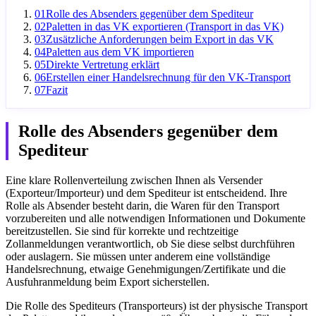
01
Rolle des Absenders gegenüber dem Spediteur
02
Paletten in das VK exportieren (Transport in das VK)
03
Zusätzliche Anforderungen beim Export in das VK
04
Paletten aus dem VK importieren
05
Direkte Vertretung erklärt
06
Erstellen einer Handelsrechnung für den VK-Transport
07
Fazit
Rolle des Absenders gegenüber dem
Spediteur
Eine klare Rollenverteilung zwischen Ihnen als Versender
(Exporteur/Importeur) und dem Spediteur ist entscheidend. Ihre
Rolle als Absender besteht darin, die Waren für den Transport
vorzubereiten und alle notwendigen Informationen und Dokumente
bereitzustellen. Sie sind für korrekte und rechtzeitige
Zollanmeldungen verantwortlich, ob Sie diese selbst durchführen
oder auslagern. Sie müssen unter anderem eine vollständige
Handelsrechnung, etwaige Genehmigungen/Zertifikate und die
Ausfuhranmeldung beim Export sicherstellen.
Die Rolle des Spediteurs (Transporteurs) ist der physische Transport