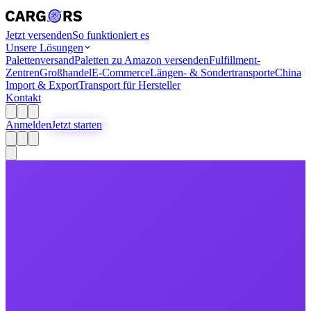
Jetzt versenden
So funktioniert es
Unsere Lösungen
Palettenversand
Paletten zu Amazon versenden
Fulfillment-
Zentren
Großhandel
E-Commerce
Längen- & Sondertransporte
China
Import & Export
Transport für Hersteller
Kontakt
Anmelden
Jetzt starten