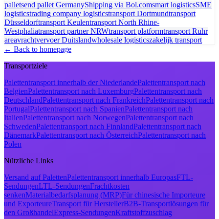
pallet
send pallet Germany
Shipping via Bol.com
smart logistics
SME
logistics
trading company logistics
transport Dortmund
transport
Düsseldorf
transport Keulen
transport North Rhine-
Westphalia
transport partner NRW
transport platform
transport Ruhr
area
vrachtvervoer Duitsland
wholesale logistics
zakelijk transport
← Back to homepage
Transportziele
Palettentransport innerhalb der Niederlande
Palettentransport nach
Belgien
Palettentransport nach Luxemburg
Palettentransport nach
Deutschland
Palettentransport nach Frankreich
Palettentransport nach
Portugal
Palettentransport nach Spanien
Palettentransport nach
Italien
Palettentransport nach Norwegen
Palettentransport nach
Schweden
Palettentransport nach Finnland
Palettentransport nach
Dänemark
Palettentransport nach Österreich
Palettentransport nach
Polen
Nützliche Links
Versand auf Paletten
Palettentransport innerhalb Europas
FTL-
Sendungen
LTL-Sendungen
Frachtkosten
senken
Materialbedarfsplanung (MRP)
Für chinesische Importeure
und Exporteure
Transport für Hersteller
B2B-Transportlösungen für
den Großhandel
Express-Sendungen
Kraftstoffzuschlag