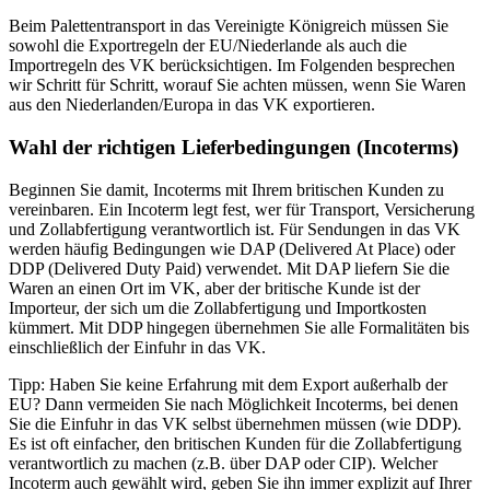
Beim Palettentransport in das Vereinigte Königreich müssen Sie
sowohl die Exportregeln der EU/Niederlande als auch die
Importregeln des VK berücksichtigen. Im Folgenden besprechen
wir Schritt für Schritt, worauf Sie achten müssen, wenn Sie Waren
aus den Niederlanden/Europa in das VK exportieren.
Wahl der richtigen Lieferbedingungen (Incoterms)
Beginnen Sie damit, Incoterms mit Ihrem britischen Kunden zu
vereinbaren. Ein Incoterm legt fest, wer für Transport, Versicherung
und Zollabfertigung verantwortlich ist. Für Sendungen in das VK
werden häufig Bedingungen wie DAP (Delivered At Place) oder
DDP (Delivered Duty Paid) verwendet. Mit DAP liefern Sie die
Waren an einen Ort im VK, aber der britische Kunde ist der
Importeur, der sich um die Zollabfertigung und Importkosten
kümmert. Mit DDP hingegen übernehmen Sie alle Formalitäten bis
einschließlich der Einfuhr in das VK.
Tipp: Haben Sie keine Erfahrung mit dem Export außerhalb der
EU? Dann vermeiden Sie nach Möglichkeit Incoterms, bei denen
Sie die Einfuhr in das VK selbst übernehmen müssen (wie DDP).
Es ist oft einfacher, den britischen Kunden für die Zollabfertigung
verantwortlich zu machen (z.B. über DAP oder CIP). Welcher
Incoterm auch gewählt wird, geben Sie ihn immer explizit auf Ihrer