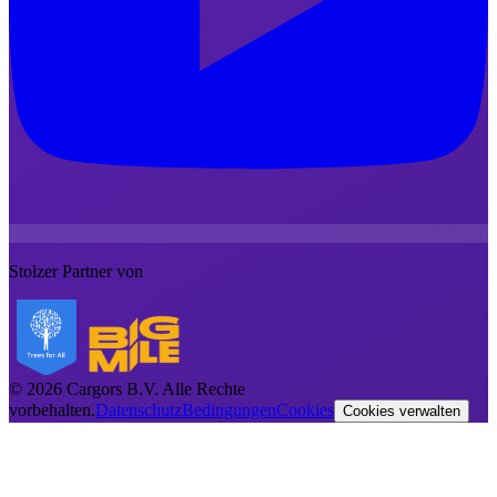
Stolzer Partner von
©
2026
Cargors B.V.
Alle Rechte
vorbehalten.
Datenschutz
Bedingungen
Cookies
Cookies verwalten