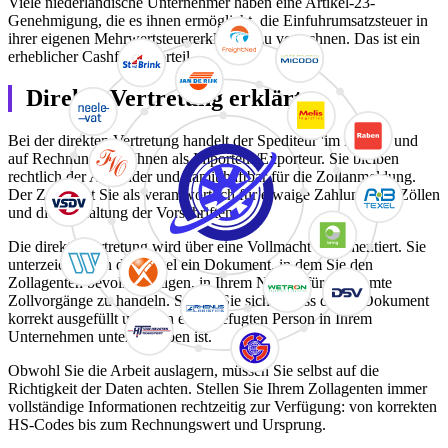
Viele niederländische Unternehmer haben eine Artikel-23-
Genehmigung, die es ihnen ermöglicht, die Einfuhrumsatzsteuer in
ihrer eigenen Mehrwertsteuererklärung zu verrechnen. Das ist ein
erheblicher Cashflow-Vorteil.
Direkte Vertretung erklärt
Bei der direkten Vertretung handelt der Spediteur 'im Namen und
auf Rechnung' von Ihnen als Importeur/Exporteur. Sie bleiben
rechtlich der Anmelder und damit haftbar für die Zollanmeldung.
Der Zoll sieht Sie als verantwortlich für etwaige Zahlung von Zöllen
und die Einhaltung der Vorschriften.
Die direkte Vertretung wird über eine Vollmacht dokumentiert. Sie
unterzeichnen in der Regel ein Dokument, in dem Sie den
Zollagenten bevollmächtigen, in Ihrem Namen für bestimmte
Zollvorgänge zu handeln. Stellen Sie sicher, dass dieses Dokument
korrekt ausgefüllt und von einer befugten Person in Ihrem
Unternehmen unterschrieben ist.
Obwohl Sie die Arbeit auslagern, müssen Sie selbst auf die
Richtigkeit der Daten achten. Stellen Sie Ihrem Zollagenten immer
vollständige Informationen rechtzeitig zur Verfügung: von korrekten
HS-Codes bis zum Rechnungswert und Ursprung.