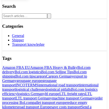
Search
Categories
General
Shipper
Transport knowledge
Tags
Amazon FBA EU
Amazon FBA Heavy & Bulky
Bol.com
delivery
Bol.com logistics
Bol.com Selling Tips
Bol.com
shipping
Bol.com tips
cargors
Cargors Germany
export to
Germany
groupage europe
groupage
transport
INCOTERMS
international road transport
international
transport
logistical challenges
logistical pitfalls
Bol.com logistics
efficiency
logistics Germany
ltl europe
LTL freight rates
LTL
transport
LTL transport Germany
machine transport Germany
order
processing Bol.com
pallet transport europe
reduce empty
kilometers
road transport Europe
save costs transport
Send a