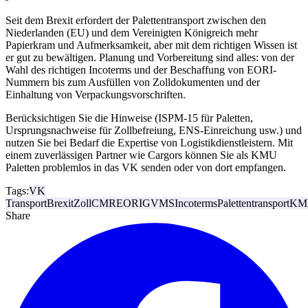
Seit dem Brexit erfordert der Palettentransport zwischen den
Niederlanden (EU) und dem Vereinigten Königreich mehr
Papierkram und Aufmerksamkeit, aber mit dem richtigen Wissen ist
er gut zu bewältigen. Planung und Vorbereitung sind alles: von der
Wahl des richtigen Incoterms und der Beschaffung von EORI-
Nummern bis zum Ausfüllen von Zolldokumenten und der
Einhaltung von Verpackungsvorschriften.
Berücksichtigen Sie die Hinweise (ISPM-15 für Paletten,
Ursprungsnachweise für Zollbefreiung, ENS-Einreichung usw.) und
nutzen Sie bei Bedarf die Expertise von Logistikdienstleistern. Mit
einem zuverlässigen Partner wie Cargors können Sie als KMU
Paletten problemlos in das VK senden oder von dort empfangen.
Tags:
VK
Transport
Brexit
Zoll
CMR
EORI
GVMS
Incoterms
Palettentransport
KM
Share