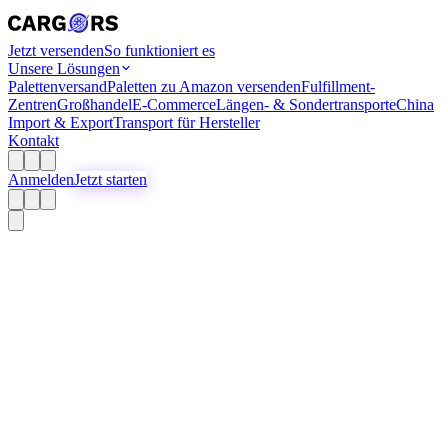
Jetzt versenden
So funktioniert es
Unsere Lösungen
Palettenversand
Paletten zu Amazon versenden
Fulfillment-
Zentren
Großhandel
E-Commerce
Längen- & Sondertransporte
China
Import & Export
Transport für Hersteller
Kontakt
Anmelden
Jetzt starten