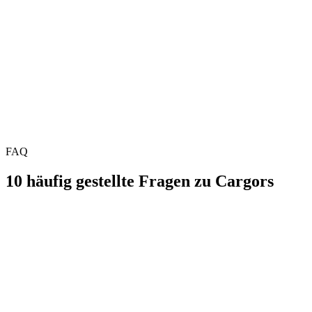
Kunden und Partnern.
Planen Sie eine kurze Demo
Sehen Sie sich unsere Lösungen an
FAQ
10 häufig gestellte Fragen zu Cargors