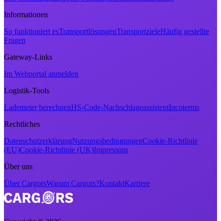
Informationen
So funktioniert es
Transportlösungen
Transportziele
Häufig gestellte
Fragen
Gateway-Links
Im Webportal anmelden
Logistik-Tools
Lademeter berechnen
HS-Code-Nachschlageassistent
Incoterms
Rechtliches
Datenschutzerklärung
Nutzungsbedingungen
Cookie-Richtlinie
(EU)
Cookie-Richtlinie (UK)
Impressum
Über uns
Über Cargors
Warum Cargors?
Kontakt
Karriere