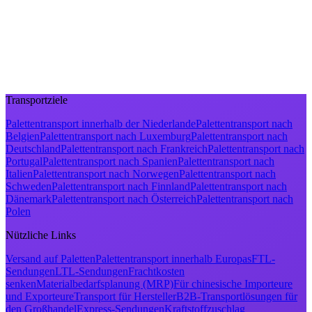
Transportziele
Palettentransport innerhalb der Niederlande
Palettentransport nach
Belgien
Palettentransport nach Luxemburg
Palettentransport nach
Deutschland
Palettentransport nach Frankreich
Palettentransport nach
Portugal
Palettentransport nach Spanien
Palettentransport nach
Italien
Palettentransport nach Norwegen
Palettentransport nach
Schweden
Palettentransport nach Finnland
Palettentransport nach
Dänemark
Palettentransport nach Österreich
Palettentransport nach
Polen
Nützliche Links
Versand auf Paletten
Palettentransport innerhalb Europas
FTL-
Sendungen
LTL-Sendungen
Frachtkosten
senken
Materialbedarfsplanung (MRP)
Für chinesische Importeure
und Exporteure
Transport für Hersteller
B2B-Transportlösungen für
den Großhandel
Express-Sendungen
Kraftstoffzuschlag