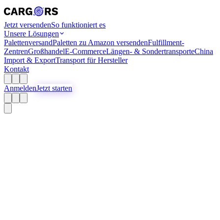
Jetzt versenden
So funktioniert es
Unsere Lösungen
Palettenversand
Paletten zu Amazon versenden
Fulfillment-
Zentren
Großhandel
E-Commerce
Längen- & Sondertransporte
China
Import & Export
Transport für Hersteller
Kontakt
Anmelden
Jetzt starten
Palettentransport
Paletten versenden
Einfach und transparent
Kostenlos registrieren