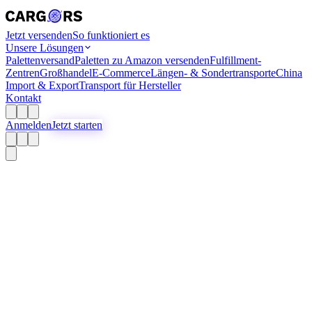
Jetzt versenden
So funktioniert es
Unsere Lösungen
Palettenversand
Paletten zu Amazon versenden
Fulfillment-
Zentren
Großhandel
E-Commerce
Längen- & Sondertransporte
China
Import & Export
Transport für Hersteller
Kontakt
Anmelden
Jetzt starten