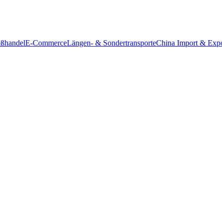
ßhandel
E-Commerce
Längen- & Sondertransporte
China Import & Expo