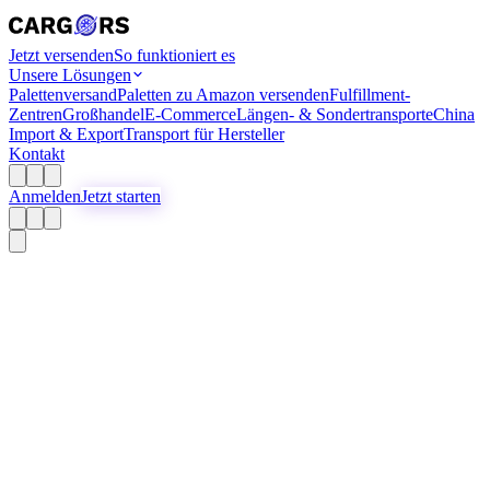
Jetzt versenden
So funktioniert es
Unsere Lösungen
Palettenversand
Paletten zu Amazon versenden
Fulfillment-
Zentren
Großhandel
E-Commerce
Längen- & Sondertransporte
China
Import & Export
Transport für Hersteller
Kontakt
Anmelden
Jetzt starten