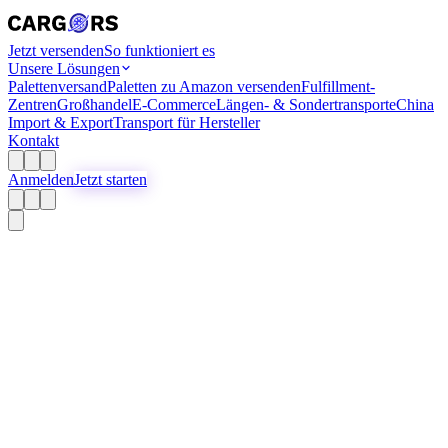
Jetzt versenden
So funktioniert es
Unsere Lösungen
Palettenversand
Paletten zu Amazon versenden
Fulfillment-
Zentren
Großhandel
E-Commerce
Längen- & Sondertransporte
China
Import & Export
Transport für Hersteller
Kontakt
Anmelden
Jetzt starten