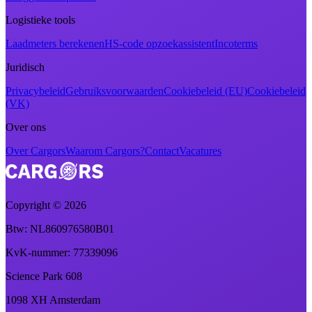
Logistieke tools
Laadmeters berekenen
HS-code opzoekassistent
Incoterms
Juridisch
Privacybeleid
Gebruiksvoorwaarden
Cookiebeleid (EU)
Cookiebeleid
(VK)
Over ons
Over Cargors
Waarom Cargors?
Contact
Vacatures
Copyright ©
2026
Btw
: NL860976580B01
KvK-nummer
: 77339096
Science Park 608
1098 XH Amsterdam