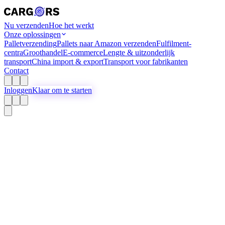
Nu verzenden
Hoe het werkt
Onze oplossingen
Palletverzending
Pallets naar Amazon verzenden
Fulfilment-
centra
Groothandel
E-commerce
Lengte & uitzonderlijk
transport
China import & export
Transport voor fabrikanten
Contact
Inloggen
Klaar om te starten