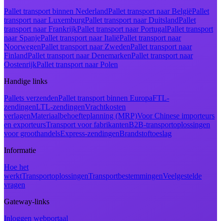
Pallet transport binnen Nederland
Pallet transport naar België
Pallet
transport naar Luxemburg
Pallet transport naar Duitsland
Pallet
transport naar Frankrijk
Pallet transport naar Portugal
Pallet transport
naar Spanje
Pallet transport naar Italië
Pallet transport naar
Noorwegen
Pallet transport naar Zweden
Pallet transport naar
Finland
Pallet transport naar Denemarken
Pallet transport naar
Oostenrijk
Pallet transport naar Polen
Handige links
Pallets verzenden
Pallet transport binnen Europa
FTL-
zendingen
LTL-zendingen
Vrachtkosten
verlagen
Materiaalbehoefteplanning (MRP)
Voor Chinese importeurs
en exporteurs
Transport voor fabrikanten
B2B-transportoplossingen
voor groothandels
Express-zendingen
Brandstoftoeslag
Informatie
Hoe het
werkt
Transportoplossingen
Transportbestemmingen
Veelgestelde
vragen
Gateway-links
Inloggen webportaal