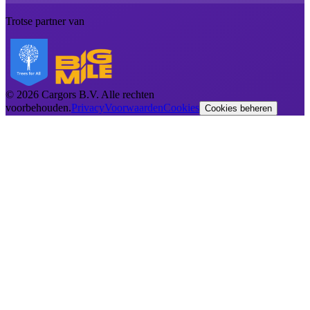
Trotse partner van
©
2026
Cargors B.V.
Alle rechten
voorbehouden.
Privacy
Voorwaarden
Cookies
Cookies beheren