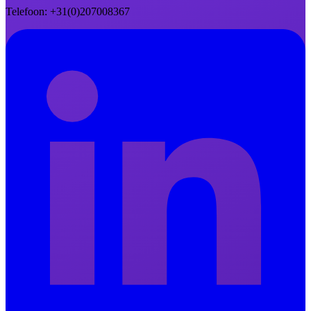
Telefoon
: +31(0)207008367