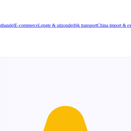
thandel
E-commerce
Lengte & uitzonderlijk transport
China import & ex