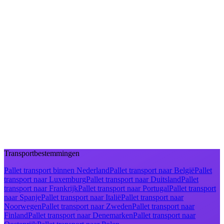
Transportbestemmingen
Pallet transport binnen Nederland
Pallet transport naar België
Pallet
transport naar Luxemburg
Pallet transport naar Duitsland
Pallet
transport naar Frankrijk
Pallet transport naar Portugal
Pallet transport
naar Spanje
Pallet transport naar Italië
Pallet transport naar
Noorwegen
Pallet transport naar Zweden
Pallet transport naar
Finland
Pallet transport naar Denemarken
Pallet transport naar