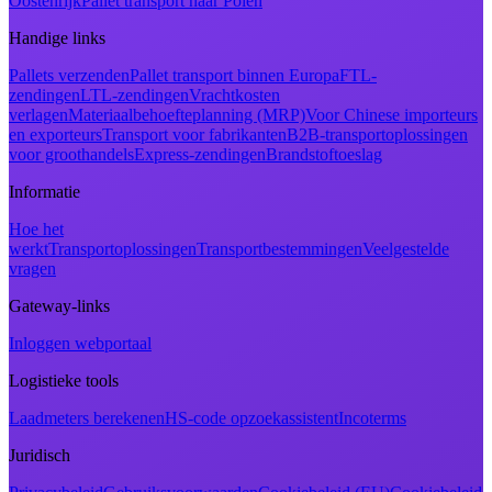
Oostenrijk
Pallet transport naar Polen
Handige links
Pallets verzenden
Pallet transport binnen Europa
FTL-
zendingen
LTL-zendingen
Vrachtkosten
verlagen
Materiaalbehoefteplanning (MRP)
Voor Chinese importeurs
en exporteurs
Transport voor fabrikanten
B2B-transportoplossingen
voor groothandels
Express-zendingen
Brandstoftoeslag
Informatie
Hoe het
werkt
Transportoplossingen
Transportbestemmingen
Veelgestelde
vragen
Gateway-links
Inloggen webportaal
Logistieke tools
Laadmeters berekenen
HS-code opzoekassistent
Incoterms
Juridisch