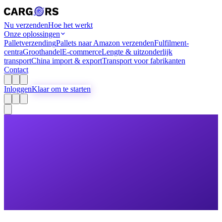
Nu verzenden
Hoe het werkt
Onze oplossingen
Palletverzending
Pallets naar Amazon verzenden
Fulfilment-
centra
Groothandel
E-commerce
Lengte & uitzonderlijk
transport
China import & export
Transport voor fabrikanten
Contact
Inloggen
Klaar om te starten