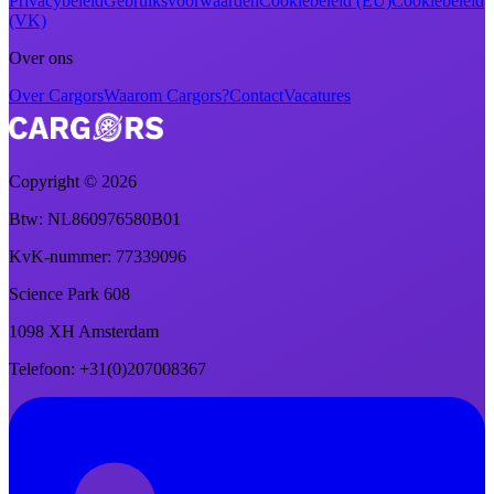
Privacybeleid
Gebruiksvoorwaarden
Cookiebeleid (EU)
Cookiebeleid
(VK)
Over ons
Over Cargors
Waarom Cargors?
Contact
Vacatures
Copyright ©
2026
Btw
: NL860976580B01
KvK-nummer
: 77339096
Science Park 608
1098 XH Amsterdam
Telefoon
: +31(0)207008367