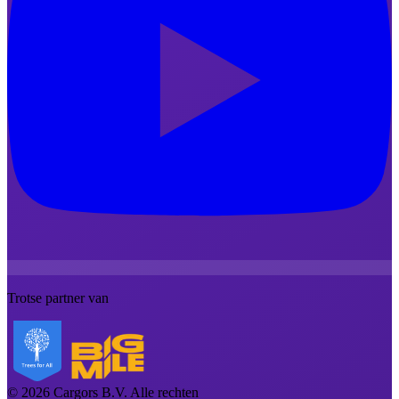
Trotse partner van
©
2026
Cargors B.V.
Alle rechten