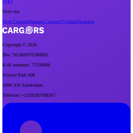
(VK)
Over ons
Over Cargors
Waarom Cargors?
Contact
Vacatures
Copyright ©
2026
Btw
: NL860976580B01
KvK-nummer
: 77339096
Science Park 608
1098 XH Amsterdam
Telefoon
: +31(0)207008367