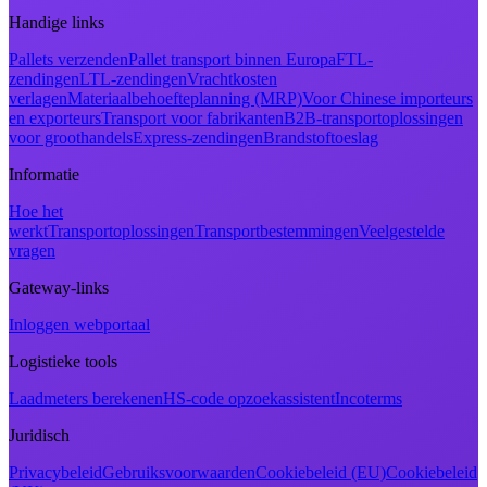
Handige links
Pallets verzenden
Pallet transport binnen Europa
FTL-
zendingen
LTL-zendingen
Vrachtkosten
verlagen
Materiaalbehoefteplanning (MRP)
Voor Chinese importeurs
en exporteurs
Transport voor fabrikanten
B2B-transportoplossingen
voor groothandels
Express-zendingen
Brandstoftoeslag
Informatie
Hoe het
werkt
Transportoplossingen
Transportbestemmingen
Veelgestelde
vragen
Gateway-links
Inloggen webportaal
Logistieke tools
Laadmeters berekenen
HS-code opzoekassistent
Incoterms
Juridisch
Privacybeleid
Gebruiksvoorwaarden
Cookiebeleid (EU)
Cookiebeleid