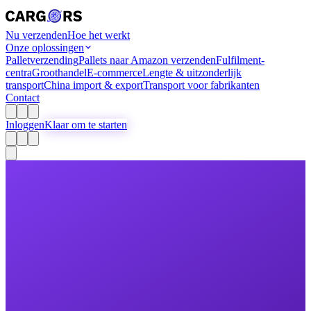
Nu verzenden
Hoe het werkt
Onze oplossingen
Palletverzending
Pallets naar Amazon verzenden
Fulfilment-
centra
Groothandel
E-commerce
Lengte & uitzonderlijk
transport
China import & export
Transport voor fabrikanten
Contact
Inloggen
Klaar om te starten