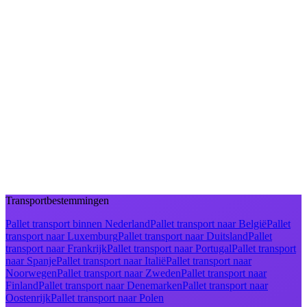
Transportbestemmingen
Pallet transport binnen Nederland
Pallet transport naar België
Pallet
transport naar Luxemburg
Pallet transport naar Duitsland
Pallet
transport naar Frankrijk
Pallet transport naar Portugal
Pallet transport
naar Spanje
Pallet transport naar Italië
Pallet transport naar
Noorwegen
Pallet transport naar Zweden
Pallet transport naar
Finland
Pallet transport naar Denemarken
Pallet transport naar
Oostenrijk
Pallet transport naar Polen