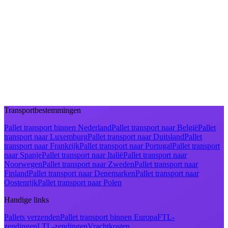
Transportbestemmingen
Pallet transport binnen Nederland
Pallet transport naar België
Pallet
transport naar Luxemburg
Pallet transport naar Duitsland
Pallet
transport naar Frankrijk
Pallet transport naar Portugal
Pallet transport
naar Spanje
Pallet transport naar Italië
Pallet transport naar
Noorwegen
Pallet transport naar Zweden
Pallet transport naar
Finland
Pallet transport naar Denemarken
Pallet transport naar
Oostenrijk
Pallet transport naar Polen
Handige links
Pallets verzenden
Pallet transport binnen Europa
FTL-
zendingen
LTL-zendingen
Vrachtkosten