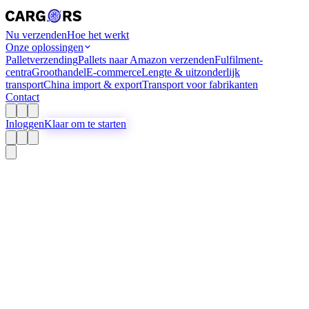
Nu verzenden
Hoe het werkt
Onze oplossingen
Palletverzending
Pallets naar Amazon verzenden
Fulfilment-
centra
Groothandel
E-commerce
Lengte & uitzonderlijk
transport
China import & export
Transport voor fabrikanten
Contact
Inloggen
Klaar om te starten