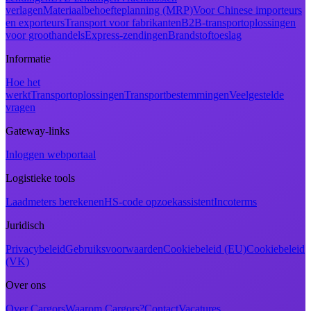
verlagen
Materiaalbehoefteplanning (MRP)
Voor Chinese importeurs
en exporteurs
Transport voor fabrikanten
B2B-transportoplossingen
voor groothandels
Express-zendingen
Brandstoftoeslag
Informatie
Hoe het
werkt
Transportoplossingen
Transportbestemmingen
Veelgestelde
vragen
Gateway-links
Inloggen webportaal
Logistieke tools
Laadmeters berekenen
HS-code opzoekassistent
Incoterms
Juridisch
Privacybeleid
Gebruiksvoorwaarden
Cookiebeleid (EU)
Cookiebeleid
(VK)
Over ons
Over Cargors
Waarom Cargors?
Contact
Vacatures