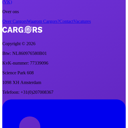
(VK)
Over ons
Over Cargors
Waarom Cargors?
Contact
Vacatures
Copyright ©
2026
Btw
: NL860976580B01
KvK-nummer
: 77339096
Science Park 608
1098 XH Amsterdam
Telefoon
: +31(0)207008367