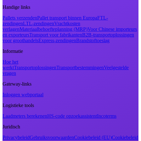
Handige links
Pallets verzenden
Pallet transport binnen Europa
FTL-
zendingen
LTL-zendingen
Vrachtkosten
verlagen
Materiaalbehoefteplanning (MRP)
Voor Chinese importeurs
en exporteurs
Transport voor fabrikanten
B2B-transportoplossingen
voor groothandels
Express-zendingen
Brandstoftoeslag
Informatie
Hoe het
werkt
Transportoplossingen
Transportbestemmingen
Veelgestelde
vragen
Gateway-links
Inloggen webportaal
Logistieke tools
Laadmeters berekenen
HS-code opzoekassistent
Incoterms
Juridisch
Privacybeleid
Gebruiksvoorwaarden
Cookiebeleid (EU)
Cookiebeleid