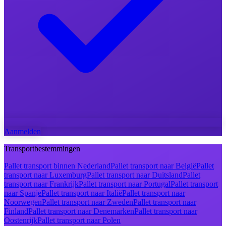
Aanmelden
Transportbestemmingen
Pallet transport binnen Nederland
Pallet transport naar België
Pallet
transport naar Luxemburg
Pallet transport naar Duitsland
Pallet
transport naar Frankrijk
Pallet transport naar Portugal
Pallet transport
naar Spanje
Pallet transport naar Italië
Pallet transport naar
Noorwegen
Pallet transport naar Zweden
Pallet transport naar
Finland
Pallet transport naar Denemarken
Pallet transport naar
Oostenrijk
Pallet transport naar Polen