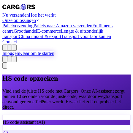
Nu verzenden
Hoe het werkt
Onze oplossingen
Palletverzending
Pallets naar Amazon verzenden
Fulfilment-
centra
Groothandel
E-commerce
Lengte & uitzonderlijk
transport
China import & export
Transport voor fabrikanten
Contact
Inloggen
Klaar om te starten
HS code opzoeken
Vind snel de juiste HS code met Cargors. Onze AI-assistent zorgt
binnen 10 seconden voor de juiste code, waardoor wegtransport
eenvoudiger en efficiënter wordt. Ervaar het zelf en probeer het
direct.
HS code assistant
(AI)