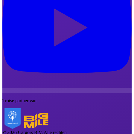
Trotse partner van
©
2026
Cargors B.V.
Alle rechten