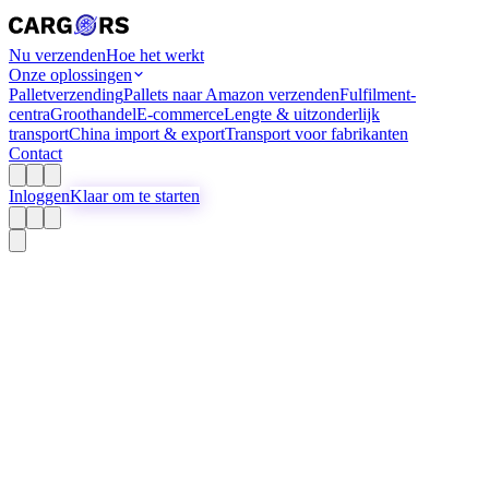
Nu verzenden
Hoe het werkt
Onze oplossingen
Palletverzending
Pallets naar Amazon verzenden
Fulfilment-
centra
Groothandel
E-commerce
Lengte & uitzonderlijk
transport
China import & export
Transport voor fabrikanten
Contact
Inloggen
Klaar om te starten
Lengte Transport
Lengtetransport
Stroomlijn je transport van lang vrachtgoed met Cargors
Gratis aanmelden