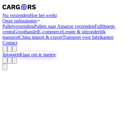
Nu verzenden
Hoe het werkt
Onze oplossingen
Palletverzending
Pallets naar Amazon verzenden
Fulfilment-
centra
Groothandel
E-commerce
Lengte & uitzonderlijk
transport
China import & export
Transport voor fabrikanten
Contact
Inloggen
Klaar om te starten
Palletvervoer
Pallets verzenden
Gemakkelijk en
transparant