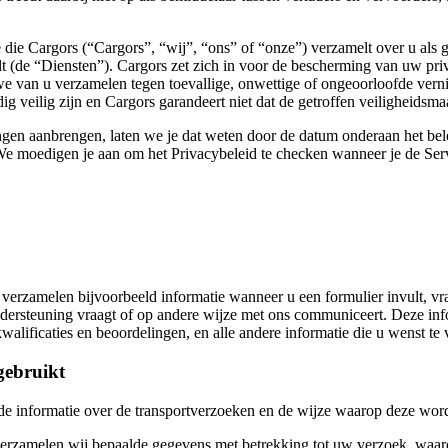
e die Cargors (“Cargors”, “wij”, “ons” of “onze”) verzamelt over u als 
ilt (de “Diensten”). Cargors zet zich in voor de bescherming van uw pri
we van u verzamelen tegen toevallige, onwettige of ongeoorloofde verni
ig veilig zijn en Cargors garandeert niet dat de getroffen veiligheidsm
ingen aanbrengen, laten we je dat weten door de datum onderaan het bel
We moedigen je aan om het Privacybeleid te checken wanneer je de Ser
.
j verzamelen bijvoorbeeld informatie wanneer u een formulier invult, v
ondersteuning vraagt of op andere wijze met ons communiceert. Deze inf
alificaties en beoordelingen, en alle andere informatie die u wenst te 
gebruikt
e informatie over de transportverzoeken en de wijze waarop deze wor
 verzamelen wij bepaalde gegevens met betrekking tot uw verzoek, waar