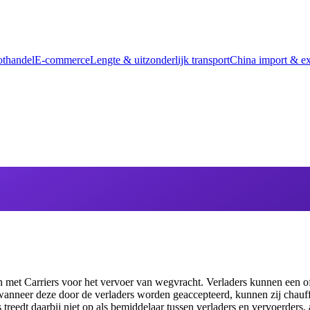
thandel
E-commerce
Lengte & uitzonderlijk transport
China import & ex
en met Carriers voor het vervoer van wegvracht. Verladers kunnen een o
 wanneer deze door de verladers worden geaccepteerd, kunnen zij chau
treedt daarbij niet op als bemiddelaar tussen verladers en vervoerders,