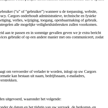
gebruiker (“u” of “gebruiker”) wanneer u de toepassing, website,
vacy. Cargors onderhoudt administratieve, technische en fysieke
etiging, verlies, wijziging, toegang, openbaarmaking of gebruik.
aatregelen alle mogelijke veiligheidsinbreuken zullen voorkomen.
eid aan te passen en in sommige gevallen geven we je extra bericht
vices gebruikt of op een andere manier met ons communiceert, zodat
raagt om vervoerder of verlader te worden, inlogt op uw Cargors
ormatie kan bestaan uit naam, bedrijfsnaam, e-mailadres,
verstrekken.
den uitgevoerd, waaronder het volgende:
onder de datum en het tijdstip van uw verzoek, de herkomst- en