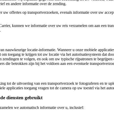
ief en andere informatie over de zending.
r uw offertes op transportverzoeken, evenals informatie over uw accepta
 Carrier, kunnen we informatie over uw reis verzamelen om aan een tr
.
 van nauwkeurige locatie-informatie. Wanneer u onze mobiele applicat
t om toegang te krijgen tot uw locatie via het autorisatiesysteem dat d
 zendingen te volgen, en ook om uw typische rijpatronen te begrijpen 
rs die betrokken zijn bij het voldoen aan een eventuele transportverzo
tot de uitvoering van een transportverzoek te fotograferen en te uplo
ele applicaties toegang vragen tot de camera op uw toestel via het aut
de diensten gebruikt
zamelen we automatisch informatie over u, inclusief: