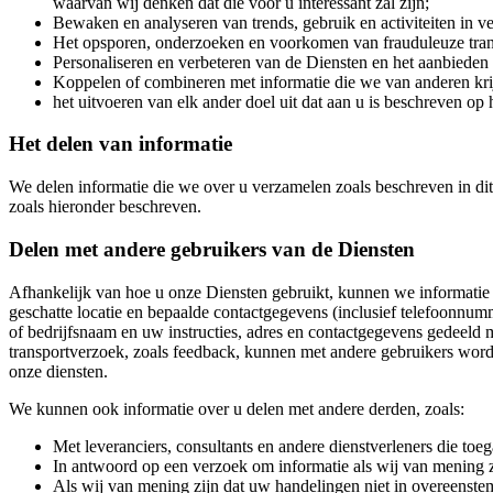
waarvan wij denken dat die voor u interessant zal zijn;
Bewaken en analyseren van trends, gebruik en activiteiten in v
Het opsporen, onderzoeken en voorkomen van frauduleuze trans
Personaliseren en verbeteren van de Diensten en het aanbieden 
Koppelen of combineren met informatie die we van anderen krij
het uitvoeren van elk ander doel uit dat aan u is beschreven o
Het delen van informatie
We delen informatie die we over u verzamelen zoals beschreven in dit
zoals hieronder beschreven.
Delen met andere gebruikers van de Diensten
Afhankelijk van hoe u onze Diensten gebruikt, kunnen we informatie 
geschatte locatie en bepaalde contactgegevens (inclusief telefoonnum
of bedrijfsnaam en uw instructies, adres en contactgegevens gedeeld 
transportverzoek, zoals feedback, kunnen met andere gebruikers word
onze diensten.
We kunnen ook informatie over u delen met andere derden, zoals:
Met leveranciers, consultants en andere dienstverleners die to
In antwoord op een verzoek om informatie als wij van mening zi
Als wij van mening zijn dat uw handelingen niet in overeenst