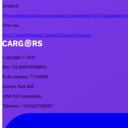
Juridisch
Privacybeleid
Gebruiksvoorwaarden
Cookiebeleid (EU)
Cookiebeleid
Over ons
Over Cargors
Waarom Cargors?
Contact
Vacatures
Copyright ©
2026
Btw
: NL860976580B01
KvK-nummer
: 77339096
Science Park 608
1098 XH Amsterdam
Telefoon
: +31(0)207008367