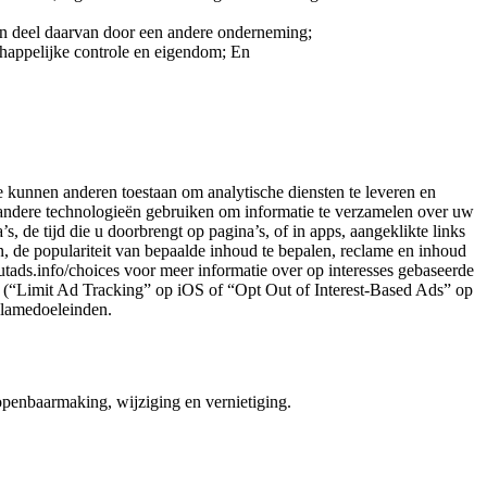
 een deel daarvan door een andere onderneming;
happelijke controle en eigendom; En
e kunnen anderen toestaan om analytische diensten te leveren en
en andere technologieën gebruiken om informatie te verzamelen over uw
 de tijd die u doorbrengt op pagina’s, of in apps, aangeklikte links
, de populariteit van bepaalde inhoud te bepalen, reclame en inhoud
outads.info/choices voor meer informatie over op interesses gebaseerde
en (“Limit Ad Tracking” op iOS of “Opt Out of Interest-Based Ads” op
clamedoeleinden.
openbaarmaking, wijziging en vernietiging.