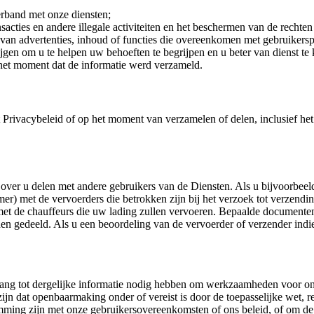
erband met onze diensten;
acties en andere illegale activiteiten en het beschermen van de recht
van advertenties, inhoud of functies die overeenkomen met gebruikerspr
gen om u te helpen uw behoeften te begrijpen en u beter van dienst te 
p het moment dat de informatie werd verzameld.
 Privacybeleid of op het moment van verzamelen of delen, inclusief he
over u delen met andere gebruikers van de Diensten. Als u bijvoorbeel
mer) met de vervoerders die betrokken zijn bij het verzoek tot verzend
met de chauffeurs die uw lading zullen vervoeren. Bepaalde documenten 
en gedeeld. Als u een beoordeling van de vervoerder of verzender indi
egang tot dergelijke informatie nodig hebben om werkzaamheden voor ons
jn dat openbaarmaking onder of vereist is door de toepasselijke wet, r
emming zijn met onze gebruikersovereenkomsten of ons beleid, of om de