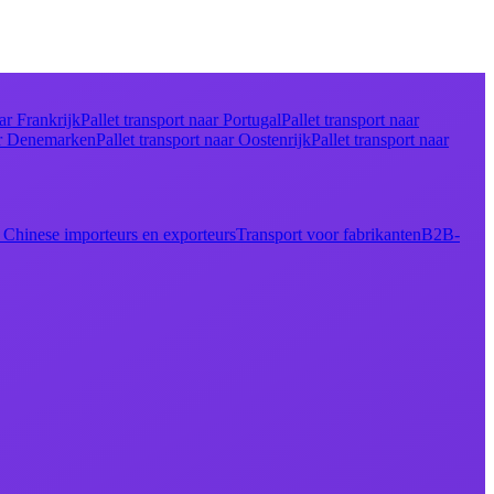
aar Frankrijk
Pallet transport naar Portugal
Pallet transport naar
aar Denemarken
Pallet transport naar Oostenrijk
Pallet transport naar
 Chinese importeurs en exporteurs
Transport voor fabrikanten
B2B-