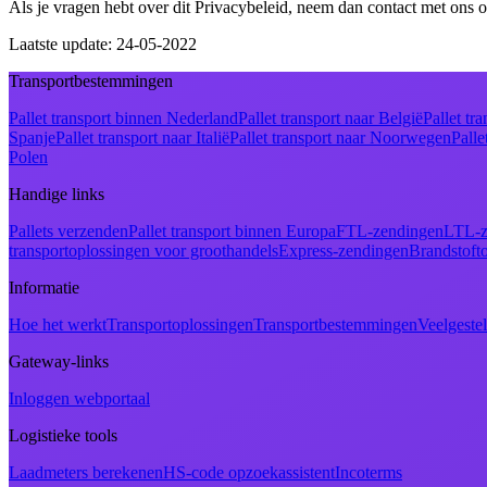
Als je vragen hebt over dit Privacybeleid, neem dan contact met ons o
Laatste update
:
24-05-2022
Transportbestemmingen
Pallet transport binnen Nederland
Pallet transport naar België
Pallet tr
Spanje
Pallet transport naar Italië
Pallet transport naar Noorwegen
Palle
Polen
Handige links
Pallets verzenden
Pallet transport binnen Europa
FTL-zendingen
LTL-z
transportoplossingen voor groothandels
Express-zendingen
Brandstoft
Informatie
Hoe het werkt
Transportoplossingen
Transportbestemmingen
Veelgeste
Gateway-links
Inloggen webportaal
Logistieke tools
Laadmeters berekenen
HS-code opzoekassistent
Incoterms