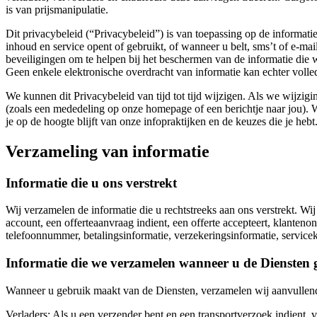
is van prijsmanipulatie.
Dit privacybeleid (“Privacybeleid”) is van toepassing op de informati
inhoud en service opent of gebruikt, of wanneer u belt, sms’t of e-ma
beveiligingen om te helpen bij het beschermen van de informatie die 
Geen enkele elektronische overdracht van informatie kan echter volled
We kunnen dit Privacybeleid van tijd tot tijd wijzigen. Als we wijzig
(zoals een mededeling op onze homepage of een berichtje naar jou). 
je op de hoogte blijft van onze infopraktijken en de keuzes die je hebt
Verzameling van informatie
Informatie die u ons verstrekt
Wij verzamelen de informatie die u rechtstreeks aan ons verstrekt. Wi
account, een offerteaanvraag indient, een offerte accepteert, klanten
telefoonnummer, betalingsinformatie, verzekeringsinformatie, servicekw
Informatie die we verzamelen wanneer u de Diensten 
Wanneer u gebruik maakt van de Diensten, verzamelen wij aanvullend
Verladers:
Als u een verzender bent en een transportverzoek indient,