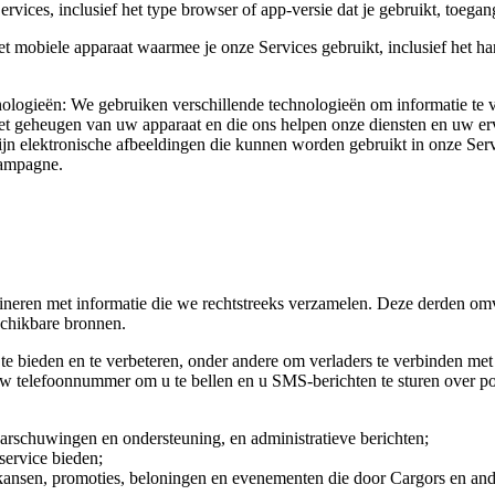
vices, inclusief het type browser of app-versie dat je gebruikt, toegang
t mobiele apparaat waarmee je onze Services gebruikt, inclusief het ha
nologieën:
We gebruiken verschillende technologieën om informatie te 
t geheugen van uw apparaat en die ons helpen onze diensten en uw erva
ijn elektronische afbeeldingen die kunnen worden gebruikt in onze Servi
campagne.
eren met informatie die we rechtstreeks verzamelen. Deze derden omvat
schikbare bronnen.
 bieden en te verbeteren, onder andere om verladers te verbinden met v
 uw telefoonnummer om u te bellen en u SMS-berichten te sturen over p
arschuwingen en ondersteuning, en administratieve berichten;
ervice bieden;
kansen, promoties, beloningen en evenementen die door Cargors en an