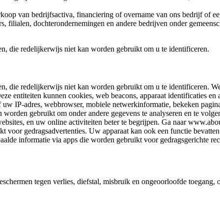
erkoop van bedrijfsactiva, financiering of overname van ons bedrijf of
rs, filialen, dochterondernemingen en andere bedrijven onder gemeensc
, die redelijkerwijs niet kan worden gebruikt om u te identificeren.
n, die redelijkerwijs niet kan worden gebruikt om u te identificeren. W
. Deze entiteiten kunnen cookies, web beacons, apparaat identificaties 
 uw IP-adres, webbrowser, mobiele netwerkinformatie, bekeken pagina’s,
n worden gebruikt om onder andere gegevens te analyseren en te volgen
 websites, en uw online activiteiten beter te begrijpen. Ga naar www.ab
uikt voor gedragsadvertenties. Uw apparaat kan ook een functie bevatt
alde informatie via apps die worden gebruikt voor gedragsgerichte re
eschermen tegen verlies, diefstal, misbruik en ongeoorloofde toegang, 