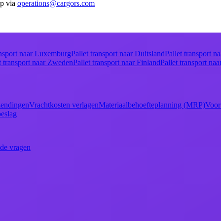
p via
operations@cargors.com
ansport naar Luxemburg
Pallet transport naar Duitsland
Pallet transport n
t transport naar Zweden
Pallet transport naar Finland
Pallet transport n
endingen
Vrachtkosten verlagen
Materiaalbehoefteplanning (MRP)
Voor
oeslag
lde vragen