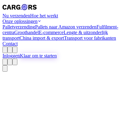
Nu verzenden
Hoe het werkt
Onze oplossingen
Palletverzending
Pallets naar Amazon verzenden
Fulfilment-
centra
Groothandel
E-commerce
Lengte & uitzonderlijk
transport
China import & export
Transport voor fabrikanten
Contact
Inloggen
Klaar om te starten
Oplossingen voor Fabrikanten
Transport voor
fabrikanten
Gemakkelijk en transparant