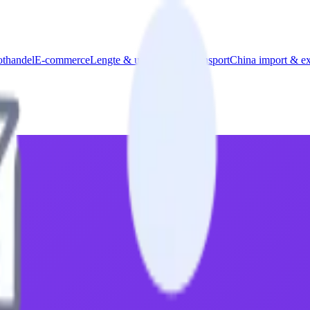
thandel
E-commerce
Lengte & uitzonderlijk transport
China import & ex