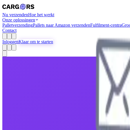
Nu verzenden
Hoe het werkt
Onze oplossingen
Palletverzending
Pallets naar Amazon verzenden
Fulfilment-centra
Groo
Contact
Inloggen
Klaar om te starten