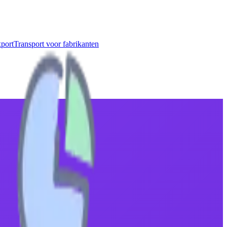
port
Transport voor fabrikanten