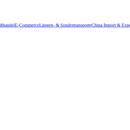
ßhandel
E-Commerce
Längen- & Sondertransporte
China Import & Expo