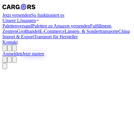
Jetzt versenden
So funktioniert es
Unsere Lösungen
Palettenversand
Paletten zu Amazon versenden
Fulfillment-
Zentren
Großhandel
E-Commerce
Längen- & Sondertransporte
China
Import & Export
Transport für Hersteller
Kontakt
Anmelden
Jetzt starten