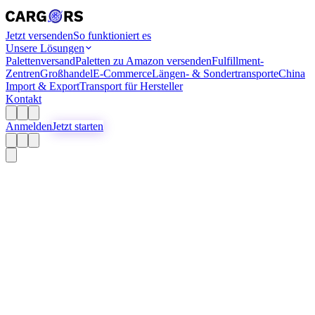
Jetzt versenden
So funktioniert es
Unsere Lösungen
Palettenversand
Paletten zu Amazon versenden
Fulfillment-
Zentren
Großhandel
E-Commerce
Längen- & Sondertransporte
China
Import & Export
Transport für Hersteller
Kontakt
Anmelden
Jetzt starten