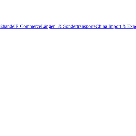
ßhandel
E-Commerce
Längen- & Sondertransporte
China Import & Expo