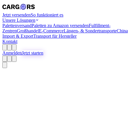
Jetzt versenden
So funktioniert es
Unsere Lösungen
Palettenversand
Paletten zu Amazon versenden
Fulfillment-
Zentren
Großhandel
E-Commerce
Längen- & Sondertransporte
China
Import & Export
Transport für Hersteller
Kontakt
Anmelden
Jetzt starten