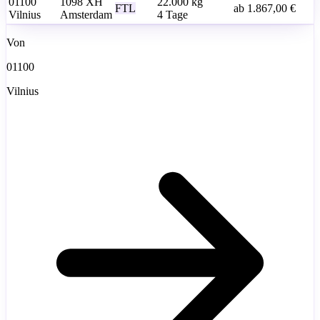
01100
1098 XH
22.000
kg
FTL
ab
1.867,00 €
Vilnius
Amsterdam
4 Tage
Von
01100
Vilnius