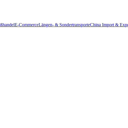
ßhandel
E-Commerce
Längen- & Sondertransporte
China Import & Expo