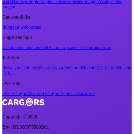
werkt
Transportoplossingen
Transportbestemmingen
Veelgestelde
vragen
Gateway-links
Inloggen webportaal
Logistieke tools
Laadmeters berekenen
HS-code opzoekassistent
Incoterms
Juridisch
Privacybeleid
Gebruiksvoorwaarden
Cookiebeleid (EU)
Cookiebeleid
(VK)
Over ons
Over Cargors
Waarom Cargors?
Contact
Vacatures
Copyright ©
2026
Btw
: NL860976580B01