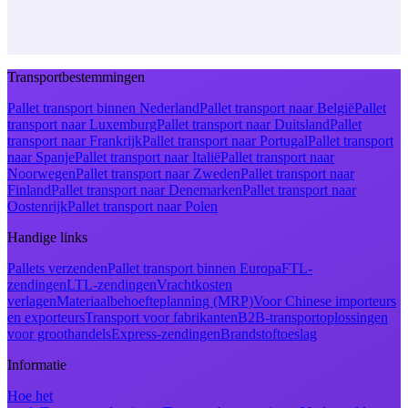
Transportbestemmingen
Pallet transport binnen Nederland
Pallet transport naar België
Pallet
transport naar Luxemburg
Pallet transport naar Duitsland
Pallet
transport naar Frankrijk
Pallet transport naar Portugal
Pallet transport
naar Spanje
Pallet transport naar Italië
Pallet transport naar
Noorwegen
Pallet transport naar Zweden
Pallet transport naar
Finland
Pallet transport naar Denemarken
Pallet transport naar
Oostenrijk
Pallet transport naar Polen
Handige links
Pallets verzenden
Pallet transport binnen Europa
FTL-
zendingen
LTL-zendingen
Vrachtkosten
verlagen
Materiaalbehoefteplanning (MRP)
Voor Chinese importeurs
en exporteurs
Transport voor fabrikanten
B2B-transportoplossingen
voor groothandels
Express-zendingen
Brandstoftoeslag
Informatie
Hoe het