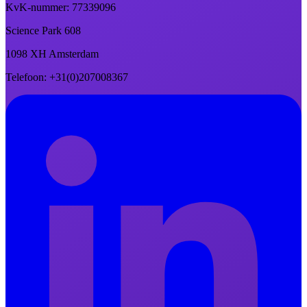
KvK-nummer
: 77339096
Science Park 608
1098 XH Amsterdam
Telefoon
: +31(0)207008367