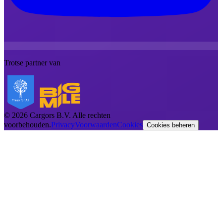
Trotse partner van
©
2026
Cargors B.V.
Alle rechten
voorbehouden.
Privacy
Voorwaarden
Cookies
Cookies beheren