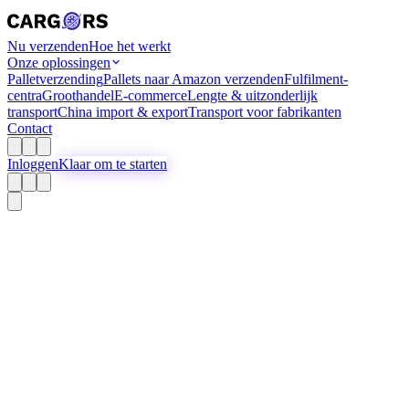
Nu verzenden
Hoe het werkt
Onze oplossingen
Palletverzending
Pallets naar Amazon verzenden
Fulfilment-
centra
Groothandel
E-commerce
Lengte & uitzonderlijk
transport
China import & export
Transport voor fabrikanten
Contact
Inloggen
Klaar om te starten
Carriers · Direct Shipper Loads
Houd uw voertuigen vol en verdien meer met
directe verladersopdrachten
aangedreven door ons IT-gedreven platform
500+
geverifieerde verladers
24/7
lading toegang
€0
abonnement
Begin de vervoerdersreis