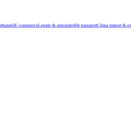
thandel
E-commerce
Lengte & uitzonderlijk transport
China import & ex