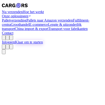
Nu verzenden
Hoe het werkt
Onze oplossingen
Palletverzending
Pallets naar Amazon verzenden
Fulfilment-
centra
Groothandel
E-commerce
Lengte & uitzonderlijk
transport
China import & export
Transport voor fabrikanten
Contact
Inloggen
Klaar om te starten