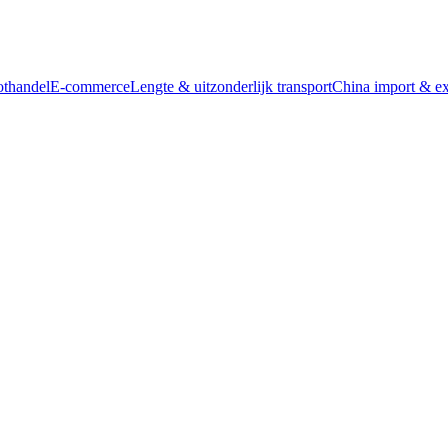
thandel
E-commerce
Lengte & uitzonderlijk transport
China import & ex