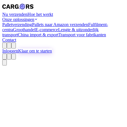
Nu verzenden
Hoe het werkt
Onze oplossingen
Palletverzending
Pallets naar Amazon verzenden
Fulfilment-
centra
Groothandel
E-commerce
Lengte & uitzonderlijk
transport
China import & export
Transport voor fabrikanten
Contact
Inloggen
Klaar om te starten