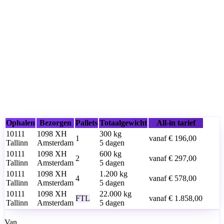
Ophalen
Bezorgen
Pallets
Totaalgewicht
All-in tarief
10111
1098 XH
300
kg
1
vanaf
€ 196,00
Tallinn
Amsterdam
5 dagen
10111
1098 XH
600
kg
2
vanaf
€ 297,00
Tallinn
Amsterdam
5 dagen
10111
1098 XH
1.200
kg
4
vanaf
€ 578,00
Tallinn
Amsterdam
5 dagen
10111
1098 XH
22.000
kg
FTL
vanaf
€ 1.858,00
Tallinn
Amsterdam
5 dagen
Van