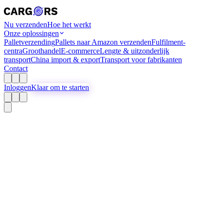
Nu verzenden
Hoe het werkt
Onze oplossingen
Palletverzending
Pallets naar Amazon verzenden
Fulfilment-
centra
Groothandel
E-commerce
Lengte & uitzonderlijk
transport
China import & export
Transport voor fabrikanten
Contact
Inloggen
Klaar om te starten