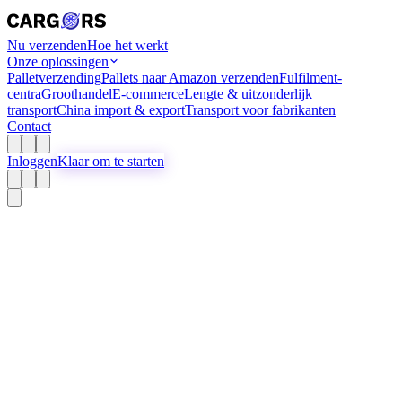
Nu verzenden
Hoe het werkt
Onze oplossingen
Palletverzending
Pallets naar Amazon verzenden
Fulfilment-
centra
Groothandel
E-commerce
Lengte & uitzonderlijk
transport
China import & export
Transport voor fabrikanten
Contact
Inloggen
Klaar om te starten