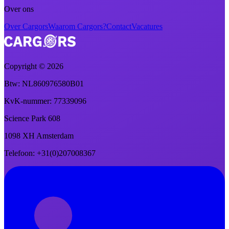
Over ons
Over Cargors
Waarom Cargors?
Contact
Vacatures
Copyright ©
2026
Btw
: NL860976580B01
KvK-nummer
: 77339096
Science Park 608
1098 XH Amsterdam
Telefoon
: +31(0)207008367