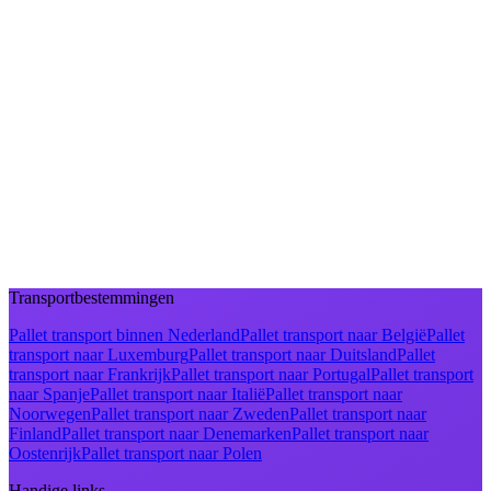
Transportbestemmingen
Pallet transport binnen Nederland
Pallet transport naar België
Pallet
transport naar Luxemburg
Pallet transport naar Duitsland
Pallet
transport naar Frankrijk
Pallet transport naar Portugal
Pallet transport
naar Spanje
Pallet transport naar Italië
Pallet transport naar
Noorwegen
Pallet transport naar Zweden
Pallet transport naar
Finland
Pallet transport naar Denemarken
Pallet transport naar
Oostenrijk
Pallet transport naar Polen
Handige links