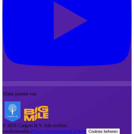
Trotse partner van
©
2026
Cargors B.V.
Alle rechten
voorbehouden.
Privacy
Voorwaarden
Cookies
Cookies beheren