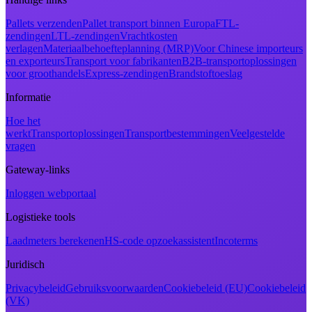
Pallets verzenden
Pallet transport binnen Europa
FTL-
zendingen
LTL-zendingen
Vrachtkosten
verlagen
Materiaalbehoefteplanning (MRP)
Voor Chinese importeurs
en exporteurs
Transport voor fabrikanten
B2B-transportoplossingen
voor groothandels
Express-zendingen
Brandstoftoeslag
Informatie
Hoe het
werkt
Transportoplossingen
Transportbestemmingen
Veelgestelde
vragen
Gateway-links
Inloggen webportaal
Logistieke tools
Laadmeters berekenen
HS-code opzoekassistent
Incoterms
Juridisch
Privacybeleid
Gebruiksvoorwaarden
Cookiebeleid (EU)
Cookiebeleid
(VK)