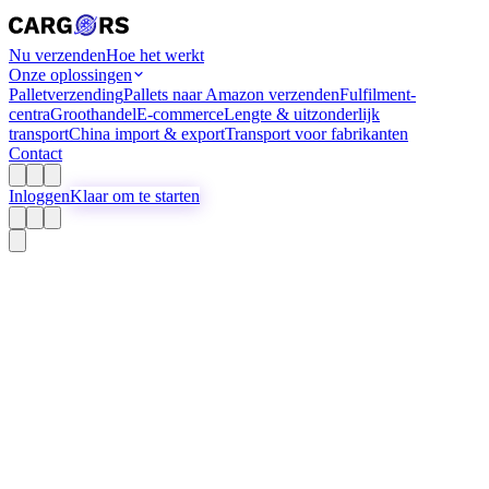
Nu verzenden
Hoe het werkt
Onze oplossingen
Palletverzending
Pallets naar Amazon verzenden
Fulfilment-
centra
Groothandel
E-commerce
Lengte & uitzonderlijk
transport
China import & export
Transport voor fabrikanten
Contact
Inloggen
Klaar om te starten