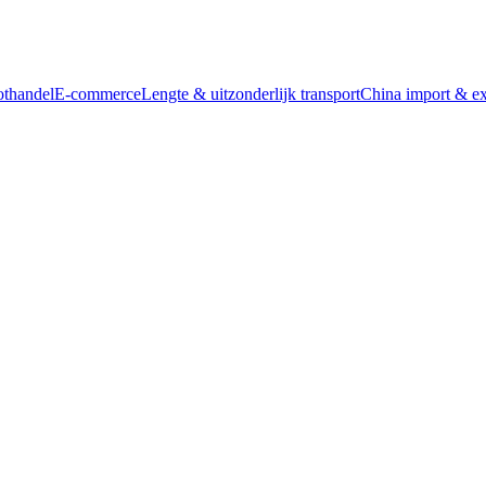
thandel
E-commerce
Lengte & uitzonderlijk transport
China import & ex